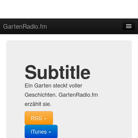
GartenRadio.fm
Home
Admin
Archive
Subtitle
Ein Garten steckt voller
Geschichten. GartenRadio.fm
erzählt sie.
RSS »
iTunes »