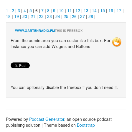
1
|
2
|
3
|
4
|
5
| 6 |
7
|
8
|
9
|
10
|
11
|
12
|
13
|
14
|
15
|
16
|
17
|
18
|
19
|
20
|
21
|
22
|
23
|
24
|
25
|
26
|
27
|
28
|
WWW.GARTENRADIO.FM
THIS IS FREEBOX
From the admin area you can customize this box. For
instance you can add Widgets and Buttons
You can optionally disable the freebox if you don't need it.
Powered by
Podcast Generator
, an open source podcast
publishing solution | Theme based on
Bootstrap