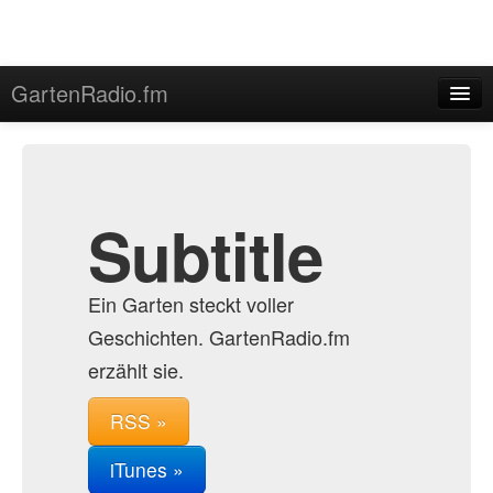
GartenRadio.fm
Home
Admin
Archive
Subtitle
Ein Garten steckt voller
Geschichten. GartenRadio.fm
erzählt sie.
RSS »
iTunes »