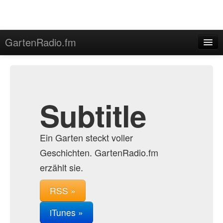
GartenRadio.fm
Home
Admin
Archive
Subtitle
Ein Garten steckt voller
Geschichten. GartenRadio.fm
erzählt sie.
RSS »
iTunes »